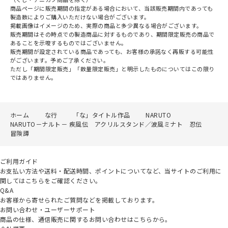
商品ページに販売期間の指定がある場合において、当該販売期間内であっても
製造数によりご購入いただけない場合がございます。
掲載画像はイメージのため、実際の商品と多少異なる場合がございます。
販売期間はその時点での製造商品に対するものであり、期間限定販売の商品で
あることを示唆するものではございません。
販売期間が設定されている商品であっても、お客様の承諾なく再販する可能性
がございます。予めご了承ください。
ただし「期間限定販売」「数量限定販売」と明示したものについてはこの限り
ではありません。
ホーム
な行
「な」タイトル作品
NARUTO
NARUTO－ナルト－ 疾風伝 アクリルスタンド／波風ミナト 忍伝
冒険譚
ご利用ガイド
お支払い方法や送料・配送時間、ポイントについてなど、当サイトのご利用に
関してはこちらをご確認ください。
Q&A
お客様から寄せられたご質問などを掲載しております。
お問い合わせ・ユーザーサポート
商品の仕様、通信販売に関するお問い合わせはこちらから。