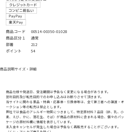
商品コード
00514-00350-01028
商品区分１
通常
部署
212
ポイント
54
商品説明
サイズ・詳細
商品仕様や発送日、受注期間は予告なく変更になる場合があります。
営利目的及び転売目的でのお申し込みはお断りさせて頂きます。
当サイトに関わる景品・特典・応募券・引換券等は、全て第三者への譲渡・オ
ークション等の転売は禁止とします。
弊社では食品のアレルギー物質につきまして、特定原材料７品目（卵、乳、小
麦、えび、かに、落花生、そば）が商品の原材料に含まれる場合、個々のパッ
ケージの原材料欄に情報を表示しています。
未入金キャンセルが発生した場合は予告なく再販売することがございます。
（くじ・アニカプ商品を除く）