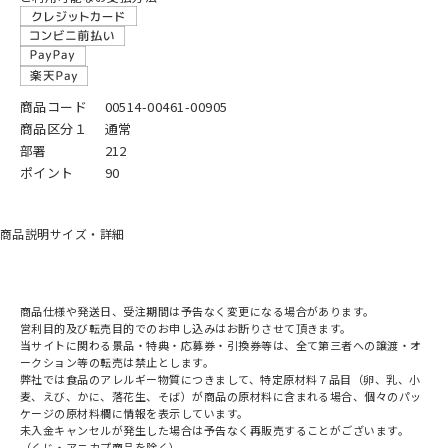
商品コード
00514-00461-00905
商品区分１
通常
部署
212
ポイント
90
商品説明
サイズ・詳細
商品仕様や発送日、受注期間は予告なく変更になる場合があります。
営利目的及び転売目的でのお申し込みはお断りさせて頂きます。
当サイトに関わる景品・特典・応募券・引換券等は、全て第三者への譲渡・オ
ークション等の転売は禁止とします。
弊社では食品のアレルギー物質につきまして、特定原材料７品目（卵、乳、小
麦、えび、かに、落花生、そば）が商品の原材料に含まれる場合、個々のパッ
ケージの原材料欄に情報を表示しています。
未入金キャンセルが発生した場合は予告なく再販売することがございます。
（くじ・アニカプ商品を除く）