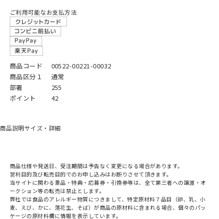
ご利用可能なお支払方法
商品コード
00522-00221-00032
商品区分１
通常
部署
255
ポイント
42
商品説明
サイズ・詳細
商品仕様や発送日、受注期間は予告なく変更になる場合があります。
営利目的及び転売目的でのお申し込みはお断りさせて頂きます。
当サイトに関わる景品・特典・応募券・引換券等は、全て第三者への譲渡・オ
ークション等の転売は禁止とします。
弊社では食品のアレルギー物質につきまして、特定原材料７品目（卵、乳、小
麦、えび、かに、落花生、そば）が商品の原材料に含まれる場合、個々のパッ
ケージの原材料欄に情報を表示しています。