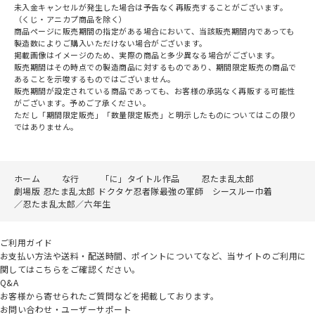
未入金キャンセルが発生した場合は予告なく再販売することがございます。
（くじ・アニカプ商品を除く）
商品ページに販売期間の指定がある場合において、当該販売期間内であっても
製造数によりご購入いただけない場合がございます。
掲載画像はイメージのため、実際の商品と多少異なる場合がございます。
販売期間はその時点での製造商品に対するものであり、期間限定販売の商品で
あることを示唆するものではございません。
販売期間が設定されている商品であっても、お客様の承諾なく再販する可能性
がございます。予めご了承ください。
ただし「期間限定販売」「数量限定販売」と明示したものについてはこの限り
ではありません。
ホーム
な行
「に」タイトル作品
忍たま乱太郎
劇場版 忍たま乱太郎 ドクタケ忍者隊最強の軍師 シースルー巾着
／忍たま乱太郎／六年生
ご利用ガイド
お支払い方法や送料・配送時間、ポイントについてなど、当サイトのご利用に
関してはこちらをご確認ください。
Q&A
お客様から寄せられたご質問などを掲載しております。
お問い合わせ・ユーザーサポート