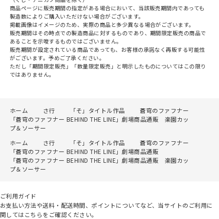
商品ページに販売期間の指定がある場合において、当該販売期間内であっても
製造数によりご購入いただけない場合がございます。
掲載画像はイメージのため、実際の商品と多少異なる場合がございます。
販売期間はその時点での製造商品に対するものであり、期間限定販売の商品で
あることを示唆するものではございません。
販売期間が設定されている商品であっても、お客様の承諾なく再販する可能性
がございます。予めご了承ください。
ただし「期間限定販売」「数量限定販売」と明示したものについてはこの限り
ではありません。
ホーム
さ行
「そ」タイトル作品
蒼穹のファフナー
「蒼穹のファフナー BEHIND THE LINE」劇場商品通販 楽園カッ
プ＆ソーサー
ホーム
さ行
「そ」タイトル作品
蒼穹のファフナー
「蒼穹のファフナー BEHIND THE LINE」劇場商品通販
「蒼穹のファフナー BEHIND THE LINE」劇場商品通販 楽園カッ
プ＆ソーサー
ご利用ガイド
お支払い方法や送料・配送時間、ポイントについてなど、当サイトのご利用に
関してはこちらをご確認ください。