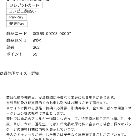
商品コード
00599-00703-00007
商品区分１
通常
部署
262
ポイント
59
商品説明
サイズ・詳細
商品仕様や発送日、受注期間は予告なく変更になる場合があります。
営利目的及び転売目的でのお申し込みはお断りさせて頂きます。
当サイトに関わる景品・特典・応募券・引換券等は、全て第三者への譲渡・オ
ークション等の転売は禁止とします。
弊社では食品のアレルギー物質につきまして、特定原材料７品目（卵、乳、小
麦、えび、かに、落花生、そば）が商品の原材料に含まれる場合、個々のパッ
ケージの原材料欄に情報を表示しています。
未入金キャンセルが発生した場合は予告なく再販売することがございます。
（くじ・アニカプ商品を除く）