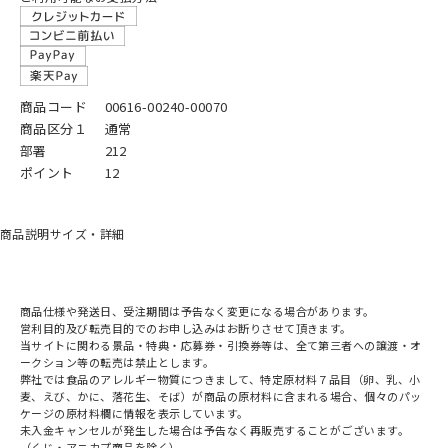
商品コード
00616-00240-00070
商品区分１
通常
部署
212
ポイント
12
商品説明
サイズ・詳細
商品仕様や発送日、受注期間は予告なく変更になる場合があります。
営利目的及び転売目的でのお申し込みはお断りさせて頂きます。
当サイトに関わる景品・特典・応募券・引換券等は、全て第三者への譲渡・オ
ークション等の転売は禁止とします。
弊社では食品のアレルギー物質につきまして、特定原材料７品目（卵、乳、小
麦、えび、かに、落花生、そば）が商品の原材料に含まれる場合、個々のパッ
ケージの原材料欄に情報を表示しています。
未入金キャンセルが発生した場合は予告なく再販売することがございます。
（くじ・アニカプ商品を除く）