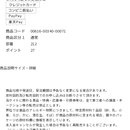
商品コード
00616-00340-00071
商品区分１
通常
部署
212
ポイント
27
商品説明
サイズ・詳細
商品仕様や発送日、受注期間は予告なく変更になる場合があります。
営利目的及び転売目的でのお申し込みはお断りさせて頂きます。
当サイトに関わる景品・特典・応募券・引換券等は、全て第三者への譲渡・オ
ークション等の転売は禁止とします。
弊社では食品のアレルギー物質につきまして、特定原材料７品目（卵、乳、小
麦、えび、かに、落花生、そば）が商品の原材料に含まれる場合、個々のパッ
ケージの原材料欄に情報を表示しています。
未入金キャンセルが発生した場合は予告なく再販売することがございます。
（くじ・アニカプ商品を除く）