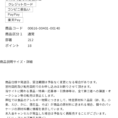
商品コード
00616-00401-00140
商品区分１
通常
部署
212
ポイント
18
商品説明
サイズ・詳細
商品仕様や発送日、受注期間は予告なく変更になる場合があります。
営利目的及び転売目的でのお申し込みはお断りさせて頂きます。
当サイトに関わる景品・特典・応募券・引換券等は、全て第三者への譲渡・オ
ークション等の転売は禁止とします。
弊社では食品のアレルギー物質につきまして、特定原材料７品目（卵、乳、小
麦、えび、かに、落花生、そば）が商品の原材料に含まれる場合、個々のパッ
ケージの原材料欄に情報を表示しています。
未入金キャンセルが発生した場合は予告なく再販売することがございます。
（くじ・アニカプ商品を除く）