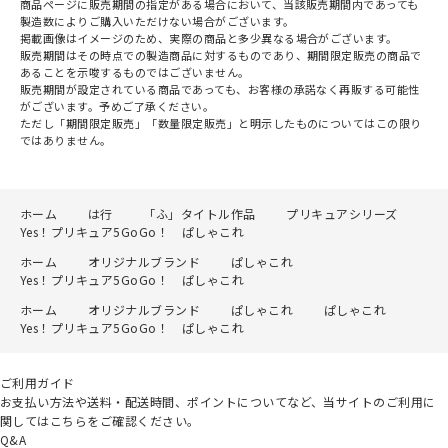
商品ページに販売期間の指定がある場合において、当該販売期間内であっても
製造数によりご購入いただけない場合がございます。
掲載画像はイメージのため、実際の商品と多少異なる場合がございます。
販売期間はその時点での製造商品に対するものであり、期間限定販売の商品で
あることを示唆するものではございません。
販売期間が設定されている商品であっても、お客様の承諾なく再販する可能性
がございます。予めご了承ください。
ただし「期間限定販売」「数量限定販売」と明示したものについてはこの限り
ではありません。
ホーム
は行
「ふ」タイトル作品
プリキュアシリーズ
Yes！プリキュア5GoGo！ ぱしゃこれ
ホーム
オリジナルブランド
ぱしゃこれ
Yes！プリキュア5GoGo！ ぱしゃこれ
ホーム
オリジナルブランド
ぱしゃこれ
ぱしゃこれ
Yes！プリキュア5GoGo！ ぱしゃこれ
ご利用ガイド
お支払い方法や送料・配送時間、ポイントについてなど、当サイトのご利用に
関してはこちらをご確認ください。
Q&A