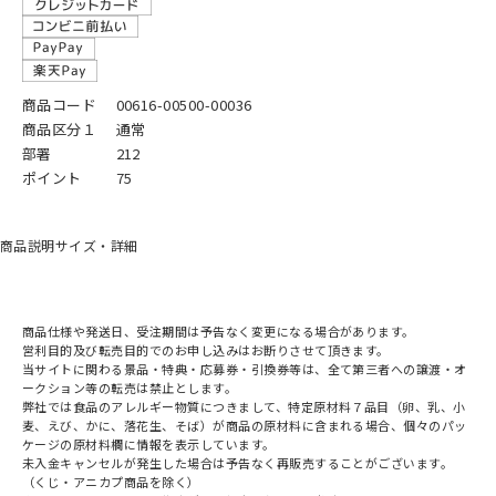
商品コード
00616-00500-00036
商品区分１
通常
部署
212
ポイント
75
商品説明
サイズ・詳細
商品仕様や発送日、受注期間は予告なく変更になる場合があります。
営利目的及び転売目的でのお申し込みはお断りさせて頂きます。
当サイトに関わる景品・特典・応募券・引換券等は、全て第三者への譲渡・オ
ークション等の転売は禁止とします。
弊社では食品のアレルギー物質につきまして、特定原材料７品目（卵、乳、小
麦、えび、かに、落花生、そば）が商品の原材料に含まれる場合、個々のパッ
ケージの原材料欄に情報を表示しています。
未入金キャンセルが発生した場合は予告なく再販売することがございます。
（くじ・アニカプ商品を除く）