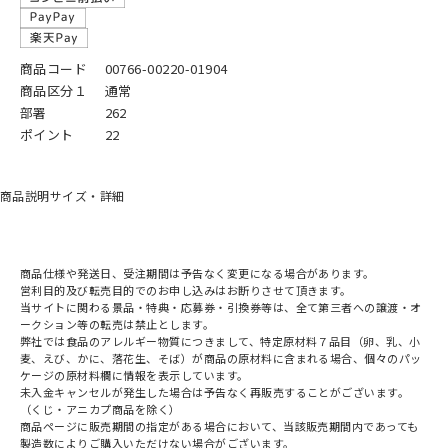
商品コード
00766-00220-01904
商品区分１
通常
部署
262
ポイント
22
商品説明
サイズ・詳細
商品仕様や発送日、受注期間は予告なく変更になる場合があります。
営利目的及び転売目的でのお申し込みはお断りさせて頂きます。
当サイトに関わる景品・特典・応募券・引換券等は、全て第三者への譲渡・オ
ークション等の転売は禁止とします。
弊社では食品のアレルギー物質につきまして、特定原材料７品目（卵、乳、小
麦、えび、かに、落花生、そば）が商品の原材料に含まれる場合、個々のパッ
ケージの原材料欄に情報を表示しています。
未入金キャンセルが発生した場合は予告なく再販売することがございます。
（くじ・アニカプ商品を除く）
商品ページに販売期間の指定がある場合において、当該販売期間内であっても
製造数によりご購入いただけない場合がございます。