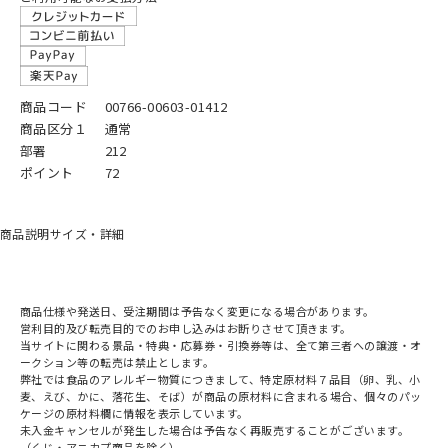
商品コード
00766-00603-01412
商品区分１
通常
部署
212
ポイント
72
商品説明
サイズ・詳細
商品仕様や発送日、受注期間は予告なく変更になる場合があります。
営利目的及び転売目的でのお申し込みはお断りさせて頂きます。
当サイトに関わる景品・特典・応募券・引換券等は、全て第三者への譲渡・オ
ークション等の転売は禁止とします。
弊社では食品のアレルギー物質につきまして、特定原材料７品目（卵、乳、小
麦、えび、かに、落花生、そば）が商品の原材料に含まれる場合、個々のパッ
ケージの原材料欄に情報を表示しています。
未入金キャンセルが発生した場合は予告なく再販売することがございます。
（くじ・アニカプ商品を除く）