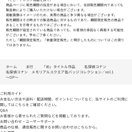
商品ページに販売期間の指定がある場合において、当該販売期間内であっても
製造数によりご購入いただけない場合がございます。
掲載画像はイメージのため、実際の商品と多少異なる場合がございます。
販売期間はその時点での製造商品に対するものであり、期間限定販売の商品で
あることを示唆するものではございません。
販売期間が設定されている商品であっても、お客様の承諾なく再販する可能性
がございます。予めご了承ください。
ただし「期間限定販売」「数量限定販売」と明示したものについてはこの限り
ではありません。
ホーム
ま行
「め」タイトル作品
名探偵コナン
名探偵コナン メモリアルスクエア缶バッジコレクション／vol.1
～OP～
ご利用ガイド
お支払い方法や送料・配送時間、ポイントについてなど、当サイトのご利用に
関してはこちらをご確認ください。
Q&A
お客様から寄せられたご質問などを掲載しております。
お問い合わせ・ユーザーサポート
商品の仕様、通信販売に関するお問い合わせはこちらから。