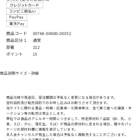
商品コード
00766-00680-00352
商品区分１
通常
部署
212
ポイント
15
商品説明
サイズ・詳細
商品仕様や発送日、受注期間は予告なく変更になる場合があります。
営利目的及び転売目的でのお申し込みはお断りさせて頂きます。
当サイトに関わる景品・特典・応募券・引換券等は、全て第三者への譲渡・オ
ークション等の転売は禁止とします。
弊社では食品のアレルギー物質につきまして、特定原材料７品目（卵、乳、小
麦、えび、かに、落花生、そば）が商品の原材料に含まれる場合、個々のパッ
ケージの原材料欄に情報を表示しています。
未入金キャンセルが発生した場合は予告なく再販売することがございます。
（くじ・アニカプ商品を除く）