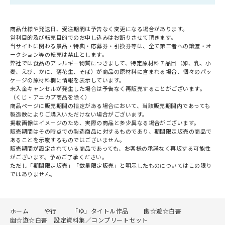
商品仕様や発送日、受注期間は予告なく変更になる場合があります。
営利目的及び転売目的でのお申し込みはお断りさせて頂きます。
当サイトに関わる景品・特典・応募券・引換券等は、全て第三者への譲渡・オ
ークション等の転売は禁止とします。
弊社では食品のアレルギー物質につきまして、特定原材料７品目（卵、乳、小
麦、えび、かに、落花生、そば）が商品の原材料に含まれる場合、個々のパッ
ケージの原材料欄に情報を表示しています。
未入金キャンセルが発生した場合は予告なく再販売することがございます。
（くじ・アニカプ商品を除く）
商品ページに販売期間の指定がある場合において、当該販売期間内であっても
製造数によりご購入いただけない場合がございます。
掲載画像はイメージのため、実際の商品と多少異なる場合がございます。
販売期間はその時点での製造商品に対するものであり、期間限定販売の商品で
あることを示唆するものではございません。
販売期間が設定されている商品であっても、お客様の承諾なく再販する可能性
がございます。予めご了承ください。
ただし「期間限定販売」「数量限定販売」と明示したものについてはこの限り
ではありません。
ホーム
や行
「ゆ」タイトル作品
幽☆遊☆白書
幽☆遊☆白書 設定資料集／コンプリートセット