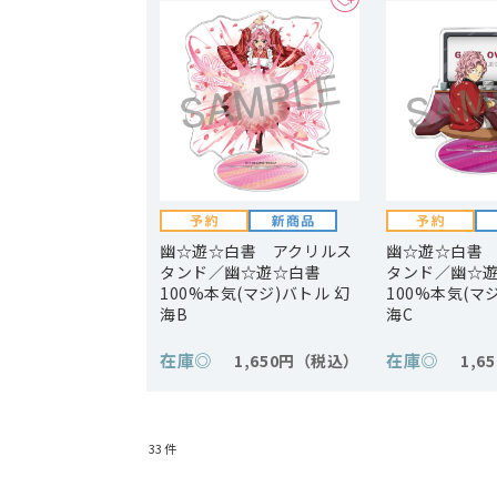
幽☆遊☆白書 アクリルス
幽☆遊☆白書
タンド／幽☆遊☆白書
タンド／幽☆
100%本気(マジ)バトル 幻
100%本気(マ
海B
海C
在庫
◎
在庫
◎
1,650円
1,6
33
件