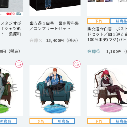
 スタジオぴ
幽☆遊☆白書 設定資料集
 Tシャツ形
／コンプリートセット
幽☆遊☆白書 ポス
ット 桑原和
ドセット／幽☆遊☆
100%本気(マジ)バ
在庫
×
15,400円
90円
在庫
◎
1,100円