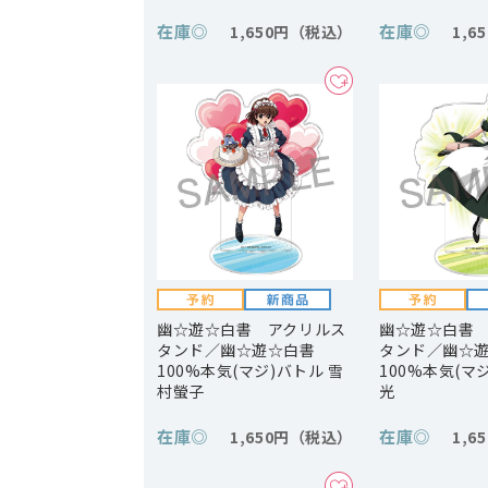
在庫
◎
在庫
◎
1,650円
1,6
幽☆遊☆白書 アクリルス
幽☆遊☆白書
タンド／幽☆遊☆白書
タンド／幽☆
100%本気(マジ)バトル 雪
100%本気(マ
村螢子
光
在庫
◎
在庫
◎
1,650円
1,6