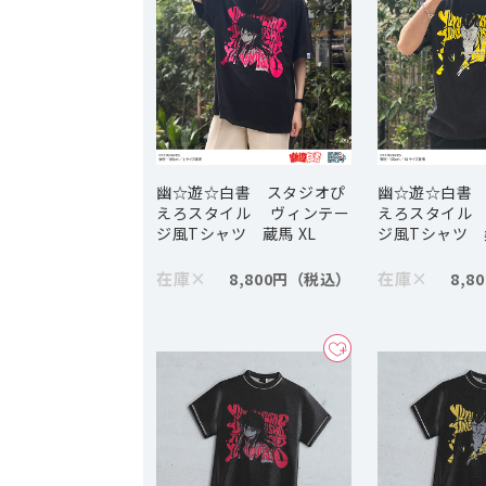
幽☆遊☆白書 スタジオぴ
幽☆遊☆白書
えろスタイル ヴィンテー
えろスタイル
ジ風Tシャツ 蔵馬 XL
ジ風Tシャツ 
在庫
×
在庫
×
8,800円
8,8