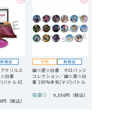
 アクリルス
幽☆遊☆白書 ホロバッジ
遊☆白書
コレクション／幽☆遊☆白
ジ)バトル 幻
書 100%本気(マジ)バトル
在庫
◎
9,350円
50円