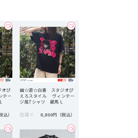
ジオぴ
幽☆遊☆白書 スタジオぴ
ンテー
えろスタイル ヴィンテー
L
ジ風Tシャツ 蔵馬 L
在庫
×
8,800円