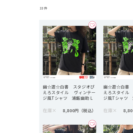
33
件
幽☆遊☆白書 スタジオぴ
幽☆遊☆白書
えろスタイル ヴィンテー
えろスタイル
ジ風Tシャツ 浦飯幽助 L
ジ風Tシャツ 
在庫
×
在庫
×
8,800円
8,8