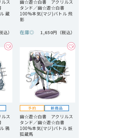
リルス
幽☆遊☆白書 アクリルス
書
タンド／幽☆遊☆白書
ル 蔵
100%本気(マジ)バトル 飛
影
在庫
◎
1,650円
リルス
幽☆遊☆白書 アクリルス
書
タンド／幽☆遊☆白書
ル 鴉
100%本気(マジ)バトル 妖
狐蔵馬