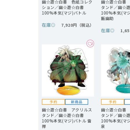
幽☆遊☆白書 色紙コレク
幽☆遊☆白書
ション／幽☆遊☆白書
タンド／幽☆
100%本気(マジ)バトル
100%本気(マ
飯幽助
在庫
◎
7,920円
在庫
◎
1,6
幽☆遊☆白書 アクリルス
幽☆遊☆白書
タンド／幽☆遊☆白書
タンド／幽☆
100%本気(マジ)バトル 雷
100%本気(マ
禅
泉