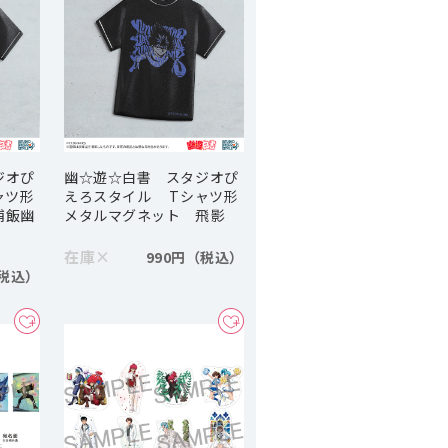
ジオぴ
幽☆遊☆白書 スタジオぴ
ャツ形
えろスタイル Tシャツ形
浦飯幽
メタルマグネット 飛影
在庫
×
990円