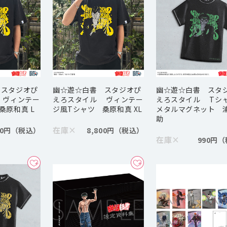
 スタジオぴ
幽☆遊☆白書 スタジオぴ
幽☆遊☆白書 スタ
 ヴィンテー
えろスタイル ヴィンテー
えろスタイル Tシ
桑原和真 L
ジ風Tシャツ 桑原和真 XL
メタルマグネット 
助
在庫
×
00円
8,800円
在庫
×
990円