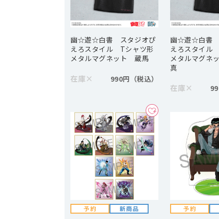
幽☆遊☆白書 スタジオぴ
幽☆遊☆白書
えろスタイル Tシャツ形
えろスタイル
メタルマグネット 蔵馬
メタルマグネ
真
在庫
×
990円
在庫
×
9