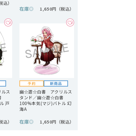
在庫
◎
1,650円
リルス
幽☆遊☆白書 アクリルス
書
タンド／幽☆遊☆白書
ル 戸
100%本気(マジ)バトル 幻
海A
在庫
◎
1,650円