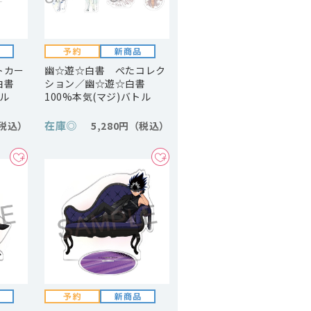
トカー
幽☆遊☆白書 ぺたコレク
白書
ション／幽☆遊☆白書
トル
100%本気(マジ)バトル
在庫
◎
5,280円