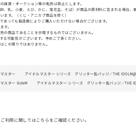
への譲渡・オークション等の転売は禁止とします。
（卵、乳、小麦、えび、かに、落花生、そば）が商品の原材料に含まれる場合、
ざいます。（くじ・アニカプ商品を除く）
であっても製造数によりご購入いただけない場合がございます。
ます。
販売の商品であることを示唆するものではございません。
する可能性がございます。予めご了承ください。
てはこの限りではありません。
ルマスター
アイドルマスター シリーズ グリッター缶バッジ／THE IDOLM@STER 
マスター SideM
アイドルマスター シリーズ グリッター缶バッジ／THE IDOLM@S
のご利用に関してはこちらをご確認ください。