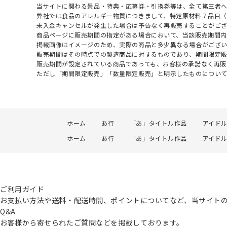
当サイトに関わる景品・特典・応募券・引換券等は、全て第三者
弊社では食品のアレルギー物質につきまして、特定原材料７品目
未入金キャンセルが発生した場合は予告なく再販売することがご
商品ページに販売期間の指定がある場合において、当該販売期間内
掲載画像はイメージのため、実際の商品と多少異なる場合がござい
販売期間はその時点での製造商品に対するものであり、期間限定
販売期間が設定されている商品であっても、お客様の承諾なく再販
ただし「期間限定販売」「数量限定販売」と明示したものについ
ホーム
あ行
「あ」タイトル作品
アイド
ホーム
あ行
「あ」タイトル作品
アイドル
ご利用ガイド
お支払い方法や送料・配送時間、ポイントについてなど、当サイト
Q&A
お客様から寄せられたご質問などを掲載しております。