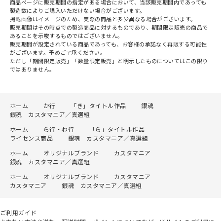
商品ページに販売期間の指定がある場合において、当該販売期間内であっても
製造数によりご購入いただけない場合がございます。
掲載画像はイメージのため、実際の商品と多少異なる場合がございます。
販売期間はその時点での製造商品に対するものであり、期間限定販売の商品で
あることを示唆するものではございません。
販売期間が設定されている商品であっても、お客様の承諾なく再販する可能性
がございます。予めご了承ください。
ただし「期間限定販売」「数量限定販売」と明示したものについてはこの限り
ではありません。
ホーム
か行
「き」タイトル作品
銀魂
銀魂 カスタマニア／真選組
ホーム
ら行・わ行
「ら」タイトル作品
ライセンス商品
銀魂 カスタマニア／真選組
ホーム
オリジナルブランド
カスタマニア
銀魂 カスタマニア／真選組
ホーム
オリジナルブランド
カスタマニア
カスタマニア
銀魂 カスタマニア／真選組
ご利用ガイド