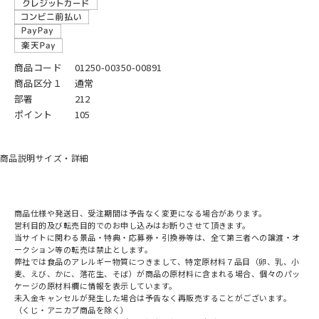
商品コード
01250-00350-00891
商品区分１
通常
部署
212
ポイント
105
商品説明
サイズ・詳細
商品仕様や発送日、受注期間は予告なく変更になる場合があります。
営利目的及び転売目的でのお申し込みはお断りさせて頂きます。
当サイトに関わる景品・特典・応募券・引換券等は、全て第三者への譲渡・オ
ークション等の転売は禁止とします。
弊社では食品のアレルギー物質につきまして、特定原材料７品目（卵、乳、小
麦、えび、かに、落花生、そば）が商品の原材料に含まれる場合、個々のパッ
ケージの原材料欄に情報を表示しています。
未入金キャンセルが発生した場合は予告なく再販売することがございます。
（くじ・アニカプ商品を除く）