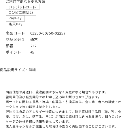
ご利用可能なお支払方法
商品コード
01250-00350-02257
商品区分１
通常
部署
212
ポイント
45
商品説明
サイズ・詳細
商品仕様や発送日、受注期間は予告なく変更になる場合があります。
営利目的及び転売目的でのお申し込みはお断りさせて頂きます。
当サイトに関わる景品・特典・応募券・引換券等は、全て第三者への譲渡・オ
ークション等の転売は禁止とします。
弊社では食品のアレルギー物質につきまして、特定原材料７品目（卵、乳、小
麦、えび、かに、落花生、そば）が商品の原材料に含まれる場合、個々のパッ
ケージの原材料欄に情報を表示しています。
未入金キャンセルが発生した場合は予告なく再販売することがございます。