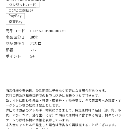
商品コード
01456-00540-00249
商品区分１
通常
商品属性１
ボカロ
部署
212
ポイント
54
商品仕様や発送日、受注期間は予告なく変更になる場合があります。
営利目的及び転売目的でのお申し込みはお断りさせて頂きます。
当サイトに関わる景品・特典・応募券・引換券等は、全て第三者への譲渡・オ
ークション等の転売は禁止とします。
弊社では食品のアレルギー物質につきまして、特定原材料７品目（卵、乳、小
麦、えび、かに、落花生、そば）が商品の原材料に含まれる場合、個々のパッ
ケージの原材料欄に情報を表示しています。
未入金キャンセルが発生した場合は予告なく再販売することがございます。