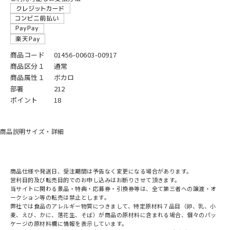
商品コード
01456-00603-00917
商品区分１
通常
商品属性１
ボカロ
部署
212
ポイント
18
商品説明
サイズ・詳細
商品仕様や発送日、受注期間は予告なく変更になる場合があります。
営利目的及び転売目的でのお申し込みはお断りさせて頂きます。
当サイトに関わる景品・特典・応募券・引換券等は、全て第三者への譲渡・オ
ークション等の転売は禁止とします。
弊社では食品のアレルギー物質につきまして、特定原材料７品目（卵、乳、小
麦、えび、かに、落花生、そば）が商品の原材料に含まれる場合、個々のパッ
ケージの原材料欄に情報を表示しています。