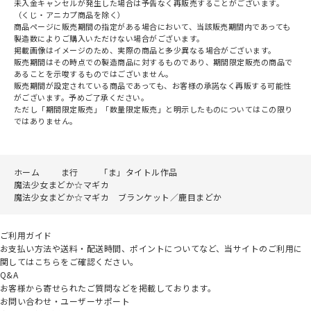
未入金キャンセルが発生した場合は予告なく再販売することがございます。
（くじ・アニカプ商品を除く）
商品ページに販売期間の指定がある場合において、当該販売期間内であっても
製造数によりご購入いただけない場合がございます。
掲載画像はイメージのため、実際の商品と多少異なる場合がございます。
販売期間はその時点での製造商品に対するものであり、期間限定販売の商品で
あることを示唆するものではございません。
販売期間が設定されている商品であっても、お客様の承諾なく再販する可能性
がございます。予めご了承ください。
ただし「期間限定販売」「数量限定販売」と明示したものについてはこの限り
ではありません。
ホーム
ま行
「ま」タイトル作品
魔法少女まどか☆マギカ
魔法少女まどか☆マギカ ブランケット／鹿目まどか
ご利用ガイド
お支払い方法や送料・配送時間、ポイントについてなど、当サイトのご利用に
関してはこちらをご確認ください。
Q&A
お客様から寄せられたご質問などを掲載しております。
お問い合わせ・ユーザーサポート