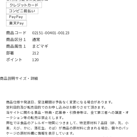
商品コード
02151-00401-00123
商品区分１
通常
商品属性１
まどマギ
部署
212
ポイント
120
商品説明
サイズ・詳細
商品仕様や発送日、受注期間は予告なく変更になる場合があります。
営利目的及び転売目的でのお申し込みはお断りさせて頂きます。
当サイトに関わる景品・特典・応募券・引換券等は、全て第三者への譲渡・オ
ークション等の転売は禁止とします。
弊社では食品のアレルギー物質につきまして、特定原材料７品目（卵、乳、小
麦、えび、かに、落花生、そば）が商品の原材料に含まれる場合、個々のパッ
ケージの原材料欄に情報を表示しています。