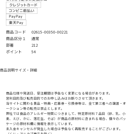
商品コード
02615-00350-00221
商品区分１
通常
部署
212
ポイント
54
商品説明
サイズ・詳細
商品仕様や発送日、受注期間は予告なく変更になる場合があります。
営利目的及び転売目的でのお申し込みはお断りさせて頂きます。
当サイトに関わる景品・特典・応募券・引換券等は、全て第三者への譲渡・オ
ークション等の転売は禁止とします。
弊社では食品のアレルギー物質につきまして、特定原材料７品目（卵、乳、小
麦、えび、かに、落花生、そば）が商品の原材料に含まれる場合、個々のパッ
ケージの原材料欄に情報を表示しています。
未入金キャンセルが発生した場合は予告なく再販売することがございます。
（くじ・アニカプ商品を除く）