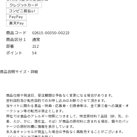
商品コード
02615-00350-00223
商品区分１
通常
部署
212
ポイント
54
商品説明
サイズ・詳細
商品仕様や発送日、受注期間は予告なく変更になる場合があります。
営利目的及び転売目的でのお申し込みはお断りさせて頂きます。
当サイトに関わる景品・特典・応募券・引換券等は、全て第三者への譲渡・オ
ークション等の転売は禁止とします。
弊社では食品のアレルギー物質につきまして、特定原材料７品目（卵、乳、小
麦、えび、かに、落花生、そば）が商品の原材料に含まれる場合、個々のパッ
ケージの原材料欄に情報を表示しています。
未入金キャンセルが発生した場合は予告なく再販売することがございます。
（くじ・アニカプ商品を除く）