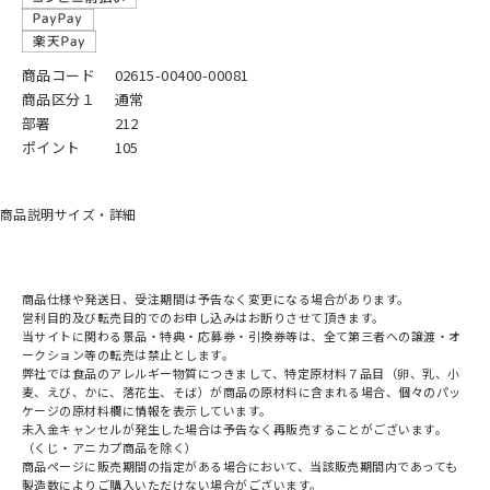
商品コード
02615-00400-00081
商品区分１
通常
部署
212
ポイント
105
商品説明
サイズ・詳細
商品仕様や発送日、受注期間は予告なく変更になる場合があります。
営利目的及び転売目的でのお申し込みはお断りさせて頂きます。
当サイトに関わる景品・特典・応募券・引換券等は、全て第三者への譲渡・オ
ークション等の転売は禁止とします。
弊社では食品のアレルギー物質につきまして、特定原材料７品目（卵、乳、小
麦、えび、かに、落花生、そば）が商品の原材料に含まれる場合、個々のパッ
ケージの原材料欄に情報を表示しています。
未入金キャンセルが発生した場合は予告なく再販売することがございます。
（くじ・アニカプ商品を除く）
商品ページに販売期間の指定がある場合において、当該販売期間内であっても
製造数によりご購入いただけない場合がございます。