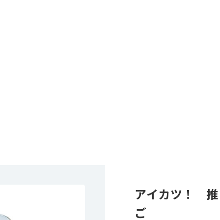
アイカツ！ 推
ご