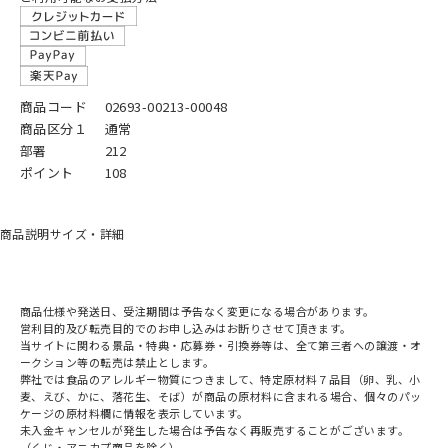
商品コード
02693-00213-00048
商品区分１
通常
部署
212
ポイント
108
商品説明
サイズ・詳細
商品仕様や発送日、受注期間は予告なく変更になる場合があります。
営利目的及び転売目的でのお申し込みはお断りさせて頂きます。
当サイトに関わる景品・特典・応募券・引換券等は、全て第三者への譲渡・オ
ークション等の転売は禁止とします。
弊社では食品のアレルギー物質につきまして、特定原材料７品目（卵、乳、小
麦、えび、かに、落花生、そば）が商品の原材料に含まれる場合、個々のパッ
ケージの原材料欄に情報を表示しています。
未入金キャンセルが発生した場合は予告なく再販売することがございます。
（くじ・アニカプ商品を除く）