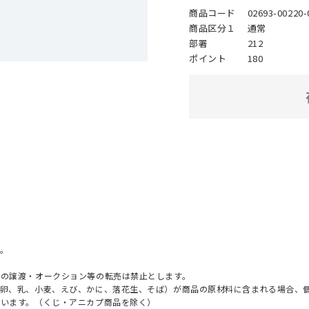
商品コード
02693-00220-
商品区分１
通常
部署
212
ポイント
180
。
への譲渡・オークション等の転売は禁止とします。
（卵、乳、小麦、えび、かに、落花生、そば）が商品の原材料に含まれる場合、
ざいます。（くじ・アニカプ商品を除く）