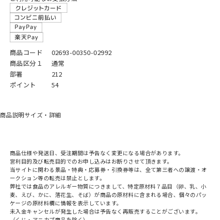
商品コード
02693-00350-02992
商品区分１
通常
部署
212
ポイント
54
商品説明
サイズ・詳細
商品仕様や発送日、受注期間は予告なく変更になる場合があります。
営利目的及び転売目的でのお申し込みはお断りさせて頂きます。
当サイトに関わる景品・特典・応募券・引換券等は、全て第三者への譲渡・オ
ークション等の転売は禁止とします。
弊社では食品のアレルギー物質につきまして、特定原材料７品目（卵、乳、小
麦、えび、かに、落花生、そば）が商品の原材料に含まれる場合、個々のパッ
ケージの原材料欄に情報を表示しています。
未入金キャンセルが発生した場合は予告なく再販売することがございます。
（くじ・アニカプ商品を除く）