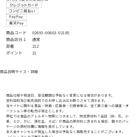
商品コード
02693-00603-02185
商品区分１
通常
部署
212
ポイント
21
商品説明
サイズ・詳細
商品仕様や発送日、受注期間は予告なく変更になる場合があります。
営利目的及び転売目的でのお申し込みはお断りさせて頂きます。
当サイトに関わる景品・特典・応募券・引換券等は、全て第三者への譲渡・オ
ークション等の転売は禁止とします。
弊社では食品のアレルギー物質につきまして、特定原材料７品目（卵、乳、小
麦、えび、かに、落花生、そば）が商品の原材料に含まれる場合、個々のパッ
ケージの原材料欄に情報を表示しています。
未入金キャンセルが発生した場合は予告なく再販売することがございます。
（くじ・アニカプ商品を除く）