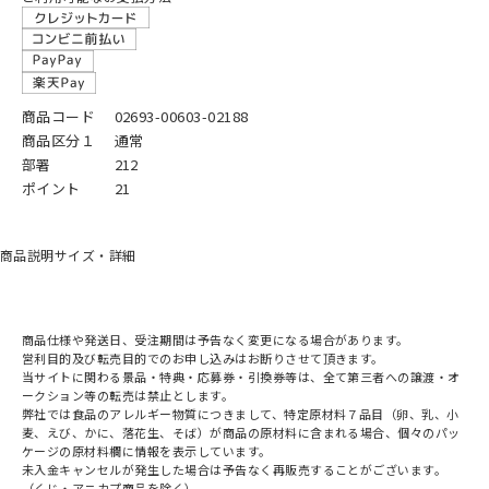
商品コード
02693-00603-02188
商品区分１
通常
部署
212
ポイント
21
商品説明
サイズ・詳細
商品仕様や発送日、受注期間は予告なく変更になる場合があります。
営利目的及び転売目的でのお申し込みはお断りさせて頂きます。
当サイトに関わる景品・特典・応募券・引換券等は、全て第三者への譲渡・オ
ークション等の転売は禁止とします。
弊社では食品のアレルギー物質につきまして、特定原材料７品目（卵、乳、小
麦、えび、かに、落花生、そば）が商品の原材料に含まれる場合、個々のパッ
ケージの原材料欄に情報を表示しています。
未入金キャンセルが発生した場合は予告なく再販売することがございます。
（くじ・アニカプ商品を除く）