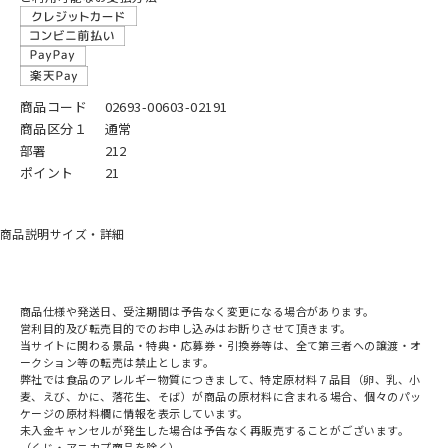
商品コード
02693-00603-02191
商品区分１
通常
部署
212
ポイント
21
商品説明
サイズ・詳細
商品仕様や発送日、受注期間は予告なく変更になる場合があります。
営利目的及び転売目的でのお申し込みはお断りさせて頂きます。
当サイトに関わる景品・特典・応募券・引換券等は、全て第三者への譲渡・オ
ークション等の転売は禁止とします。
弊社では食品のアレルギー物質につきまして、特定原材料７品目（卵、乳、小
麦、えび、かに、落花生、そば）が商品の原材料に含まれる場合、個々のパッ
ケージの原材料欄に情報を表示しています。
未入金キャンセルが発生した場合は予告なく再販売することがございます。
（くじ・アニカプ商品を除く）