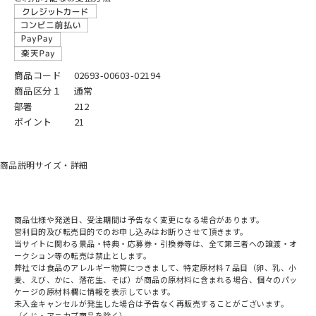
商品コード
02693-00603-02194
商品区分１
通常
部署
212
ポイント
21
商品説明
サイズ・詳細
商品仕様や発送日、受注期間は予告なく変更になる場合があります。
営利目的及び転売目的でのお申し込みはお断りさせて頂きます。
当サイトに関わる景品・特典・応募券・引換券等は、全て第三者への譲渡・オ
ークション等の転売は禁止とします。
弊社では食品のアレルギー物質につきまして、特定原材料７品目（卵、乳、小
麦、えび、かに、落花生、そば）が商品の原材料に含まれる場合、個々のパッ
ケージの原材料欄に情報を表示しています。
未入金キャンセルが発生した場合は予告なく再販売することがございます。
（くじ・アニカプ商品を除く）