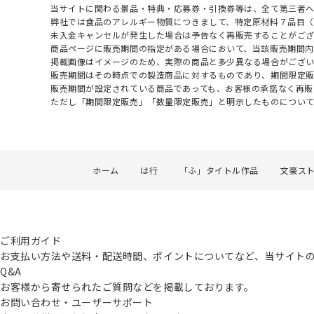
当サイトに関わる景品・特典・応募券・引換券等は、全て第三者
弊社では食品のアレルギー物質につきまして、特定原材料７品目
未入金キャンセルが発生した場合は予告なく再販売することがご
商品ページに販売期間の指定がある場合において、当該販売期間内
掲載画像はイメージのため、実際の商品と多少異なる場合がござい
販売期間はその時点での製造商品に対するものであり、期間限定
販売期間が設定されている商品であっても、お客様の承諾なく再販
ただし「期間限定販売」「数量限定販売」と明示したものについ
ホーム
は行
「ふ」タイトル作品
文豪ス
ご利用ガイド
お支払い方法や送料・配送時間、ポイントについてなど、当サイト
Q&A
お客様から寄せられたご質問などを掲載しております。
お問い合わせ・ユーザーサポート