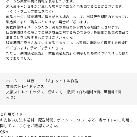
ケージの原材料欄に情報を表示しています。
未入金キャンセルが発生した場合は予告なく再販売することがございます。
（くじ・アニカプ商品を除く）
商品ページに販売期間の指定がある場合において、当該販売期間内であっても
製造数によりご購入いただけない場合がございます。
掲載画像はイメージのため、実際の商品と多少異なる場合がございます。
販売期間はその時点での製造商品に対するものであり、期間限定販売の商品で
あることを示唆するものではございません。
販売期間が設定されている商品であっても、お客様の承諾なく再販する可能性
がございます。予めご了承ください。
ただし「期間限定販売」「数量限定販売」と明示したものについてはこの限り
ではありません。
ホーム
は行
「ふ」タイトル作品
文豪ストレイドッグス
文豪ストレイドッグス 雷おこし 散策（白砂糖味9個、黒糖味9個
入り）
ご利用ガイド
お支払い方法や送料・配送時間、ポイントについてなど、当サイトのご利用に
関してはこちらをご確認ください。
Q&A