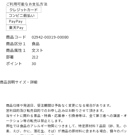
ご利用可能なお支払方法
商品コード
02942-00319-00080
商品区分１
食品
商品属性１
文スト
部署
212
ポイント
30
商品説明
サイズ・詳細
商品仕様や発送日、受注期間は予告なく変更になる場合があります。
営利目的及び転売目的でのお申し込みはお断りさせて頂きます。
当サイトに関わる景品・特典・応募券・引換券等は、全て第三者への譲渡・オ
ークション等の転売は禁止とします。
弊社では食品のアレルギー物質につきまして、特定原材料７品目（卵、乳、小
麦、えび、かに、落花生、そば）が商品の原材料に含まれる場合、個々のパッ