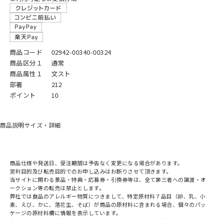
商品コード
02942-00340-00324
商品区分１
通常
商品属性１
文スト
部署
212
ポイント
10
商品説明
サイズ・詳細
商品仕様や発送日、受注期間は予告なく変更になる場合があります。
営利目的及び転売目的でのお申し込みはお断りさせて頂きます。
当サイトに関わる景品・特典・応募券・引換券等は、全て第三者への譲渡・オ
ークション等の転売は禁止とします。
弊社では食品のアレルギー物質につきまして、特定原材料７品目（卵、乳、小
麦、えび、かに、落花生、そば）が商品の原材料に含まれる場合、個々のパッ
ケージの原材料欄に情報を表示しています。