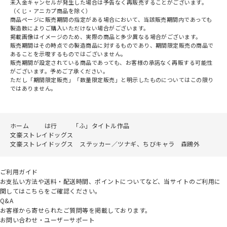
未入金キャンセルが発生した場合は予告なく再販売することがございます。
（くじ・アニカプ商品を除く）
商品ページに販売期間の指定がある場合において、当該販売期間内であっても
製造数によりご購入いただけない場合がございます。
掲載画像はイメージのため、実際の商品と多少異なる場合がございます。
販売期間はその時点での製造商品に対するものであり、期間限定販売の商品で
あることを示唆するものではございません。
販売期間が設定されている商品であっても、お客様の承諾なく再販する可能性
がございます。予めご了承ください。
ただし「期間限定販売」「数量限定販売」と明示したものについてはこの限り
ではありません。
ホーム
は行
「ふ」タイトル作品
文豪ストレイドッグス
文豪ストレイドッグス ステッカー／ツナギ、ちびキャラ 森鴎外
ご利用ガイド
お支払い方法や送料・配送時間、ポイントについてなど、当サイトのご利用に
関してはこちらをご確認ください。
Q&A
お客様から寄せられたご質問等を掲載しております。
お問い合わせ・ユーザーサポート