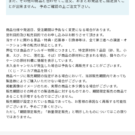
また、その他の商品と合わせてご注文、おまとめ発送をご指定頂くこ
とが出来ません。 予めご確認の上ご注文下さい。
商品仕様や発送日、受注期間は予告なく変更になる場合があります。
営利目的及び転売目的でのお申し込みはお断りさせて頂きます。
当サイトに関わる景品・特典・応募券・引換券等は、全て第三者への譲渡・オ
ークション等の転売は禁止とします。
弊社では食品のアレルギー物質につきまして、特定原材料７品目（卵、乳、小
麦、えび、かに、落花生、そば）が商品の原材料に含まれる場合、個々のパッ
ケージの原材料欄に情報を表示しています。
未入金キャンセルが発生した場合は予告なく再販売することがございます。
（くじ・アニカプ商品を除く）
商品ページに販売期間の指定がある場合において、当該販売期間内であっても
製造数によりご購入いただけない場合がございます。
掲載画像はイメージのため、実際の商品と多少異なる場合がございます。
販売期間はその時点での製造商品に対するものであり、期間限定販売の商品で
あることを示唆するものではございません。
販売期間が設定されている商品であっても、お客様の承諾なく再販する可能性
がございます。予めご了承ください。
ただし「期間限定販売」「数量限定販売」と明示したものについてはこの限り
ではありません。