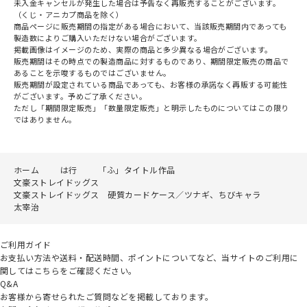
未入金キャンセルが発生した場合は予告なく再販売することがございます。
（くじ・アニカプ商品を除く）
商品ページに販売期間の指定がある場合において、当該販売期間内であっても
製造数によりご購入いただけない場合がございます。
掲載画像はイメージのため、実際の商品と多少異なる場合がございます。
販売期間はその時点での製造商品に対するものであり、期間限定販売の商品で
あることを示唆するものではございません。
販売期間が設定されている商品であっても、お客様の承諾なく再販する可能性
がございます。予めご了承ください。
ただし「期間限定販売」「数量限定販売」と明示したものについてはこの限り
ではありません。
ホーム
は行
「ふ」タイトル作品
文豪ストレイドッグス
文豪ストレイドッグス 硬質カードケース／ツナギ、ちびキャラ
太宰治
ご利用ガイド
お支払い方法や送料・配送時間、ポイントについてなど、当サイトのご利用に
関してはこちらをご確認ください。
Q&A
お客様から寄せられたご質問などを掲載しております。