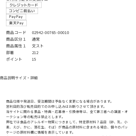
商品コード
02942-00765-00010
商品区分１
通常
商品属性１
文スト
部署
212
ポイント
15
商品説明
サイズ・詳細
商品仕様や発送日、受注期間は予告なく変更になる場合があります。
営利目的及び転売目的でのお申し込みはお断りさせて頂きます。
当サイトに関わる景品・特典・応募券・引換券等は、全て第三者への譲渡・オ
ークション等の転売は禁止とします。
弊社では食品のアレルギー物質につきまして、特定原材料７品目（卵、乳、小
麦、えび、かに、落花生、そば）が商品の原材料に含まれる場合、個々のパッ
ケージの原材料欄に情報を表示しています。