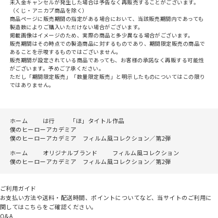
未入金キャンセルが発生した場合は予告なく再販売することがございます。
（くじ・アニカプ商品を除く）
商品ページに販売期間の指定がある場合において、当該販売期間内であっても
製造数によりご購入いただけない場合がございます。
掲載画像はイメージのため、実際の商品と多少異なる場合がございます。
販売期間はその時点での製造商品に対するものであり、期間限定販売の商品で
あることを示唆するものではございません。
販売期間が設定されている商品であっても、お客様の承諾なく再販する可能性
がございます。予めご了承ください。
ただし「期間限定販売」「数量限定販売」と明示したものについてはこの限り
ではありません。
ホーム
は行
「ほ」タイトル作品
僕のヒーローアカデミア
僕のヒーローアカデミア フィルム風コレクション／第2弾
ホーム
オリジナルブランド
フィルム風コレクション
僕のヒーローアカデミア フィルム風コレクション／第2弾
ご利用ガイド
お支払い方法や送料・配送時間、ポイントについてなど、当サイトのご利用に
関してはこちらをご確認ください。
Q&A