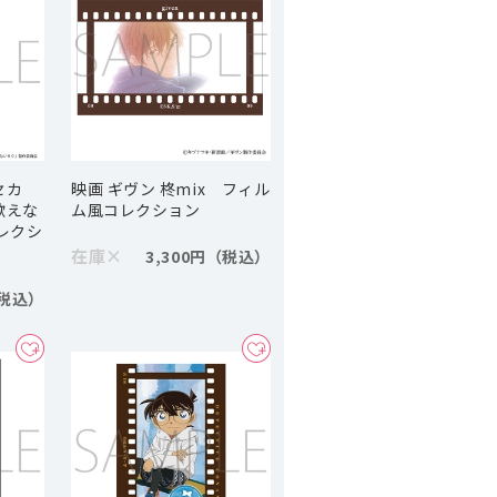
セカ
映画 ギヴン 柊mix フィル
歌えな
ム風コレクション
レクシ
在庫
×
3,300円