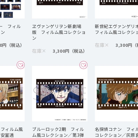
ー フィル
ヱヴァンゲリヲン新劇場
新世紀エヴァンゲ
ョン
版 フィルム風コレクショ
フィルム風コレクシ
ン
在庫
×
00円
3,300円
在庫
×
3,300円
 フィルム風
ブルーロック2期 フィル
名探偵コナン フィ
／安室透
ム風コレクション／第3弾
コレクション／灰原