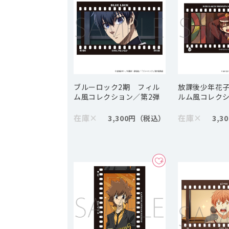
ブルーロック2期 フィル
放課後少年花
ム風コレクション／第2弾
ルム風コレク
在庫
×
在庫
×
3,300円
3,3