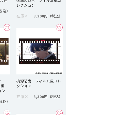
進撃の巨人 フィルム風コ
レクション
在庫
×
3,300円
ン
桃源暗鬼 フィルム風コレ
場総集編
クション
ョン
在庫
×
3,300円