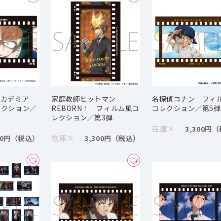
アカデミア
家庭教師ヒットマン
名探偵コナン フィ
レクション／
REBORN！ フィルム風コ
コレクション／第5弾
レクション／第3弾
在庫
×
3,300円
在庫
×
00円
3,300円