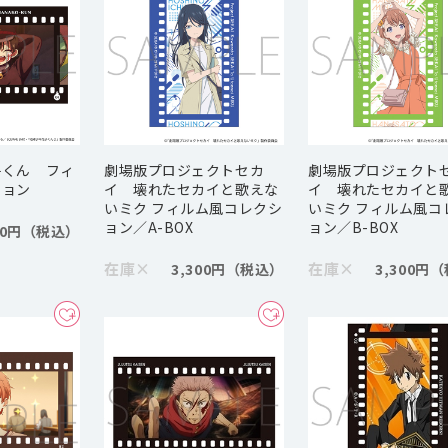
子くん フィ
劇場版プロジェクトセカ
劇場版プロジェクト
ション
イ 壊れたセカイと歌えな
イ 壊れたセカイと
いミク フィルム風コレクシ
いミク フィルム風コ
ョン／A-BOX
ョン／B-BOX
00円
在庫
×
在庫
×
3,300円
3,300円