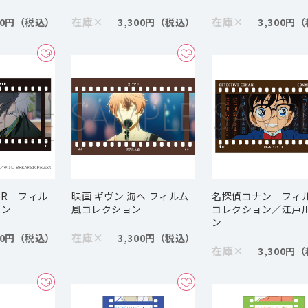
在庫
×
在庫
×
00円
3,300円
3,300円
KER フィル
映画 ギヴン 海へ フィルム
名探偵コナン フィ
ョン
風コレクション
コレクション／江戸
ン
在庫
×
00円
3,300円
在庫
×
3,300円