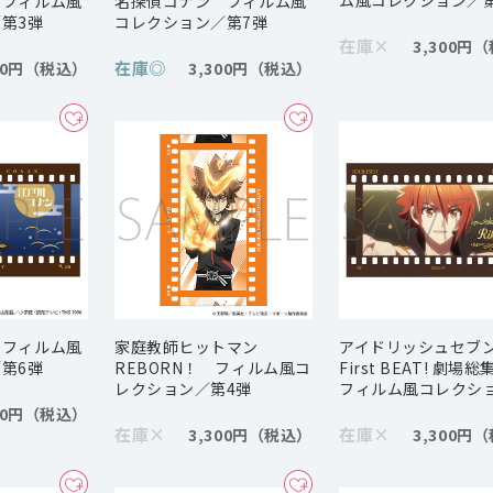
 フィルム風
名探偵コナン フィルム風
第3弾
コレクション／第7弾
在庫
×
3,300円
在庫
◎
00円
3,300円
 フィルム風
家庭教師ヒットマン
アイドリッシュセブ
第6弾
REBORN！ フィルム風コ
First BEAT! 劇
レクション／第4弾
フィルム風コレクシ
00円
在庫
×
在庫
×
3,300円
3,300円