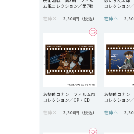
呪術廻戦 第3期 フィル
忍たま乱太郎
ム風コレクション／第7弾
コレクション／
在庫
×
在庫
△
3,300円
3,3
名探偵コナン フィルム風
名探偵コナン
コレクション／OP・ED
コレクション／
在庫
×
在庫
△
3,300円
3,3