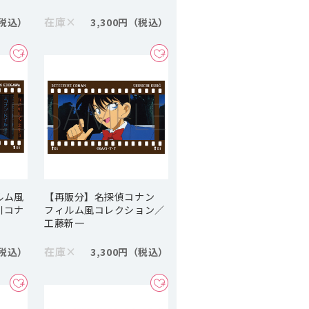
在庫
×
3,300円
ルム風
【再販分】名探偵コナン
川コナ
フィルム風コレクション／
工藤新一
在庫
×
3,300円