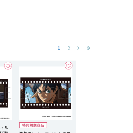
1
2
フィル
第6弾