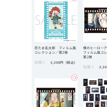
忍たま乱太郎 フィルム風
僕のヒーロー
コレクション／第2弾
フィルム風コ
第2弾
在庫
×
3,300円
在庫
×
3,3