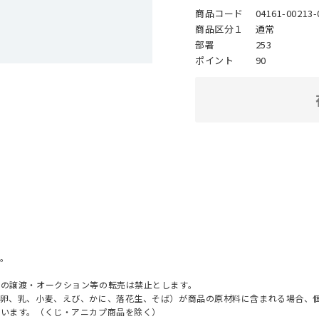
商品コード
04161-00213-
商品区分１
通常
部署
253
ポイント
90
。
への譲渡・オークション等の転売は禁止とします。
（卵、乳、小麦、えび、かに、落花生、そば）が商品の原材料に含まれる場合、
ざいます。（くじ・アニカプ商品を除く）