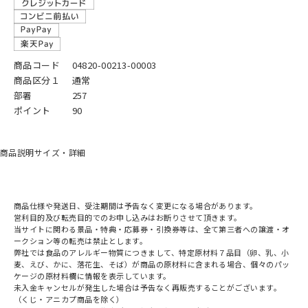
商品コード
04820-00213-00003
商品区分１
通常
部署
257
ポイント
90
商品説明
サイズ・詳細
商品仕様や発送日、受注期間は予告なく変更になる場合があります。
営利目的及び転売目的でのお申し込みはお断りさせて頂きます。
当サイトに関わる景品・特典・応募券・引換券等は、全て第三者への譲渡・オ
ークション等の転売は禁止とします。
弊社では食品のアレルギー物質につきまして、特定原材料７品目（卵、乳、小
麦、えび、かに、落花生、そば）が商品の原材料に含まれる場合、個々のパッ
ケージの原材料欄に情報を表示しています。
未入金キャンセルが発生した場合は予告なく再販売することがございます。
（くじ・アニカプ商品を除く）