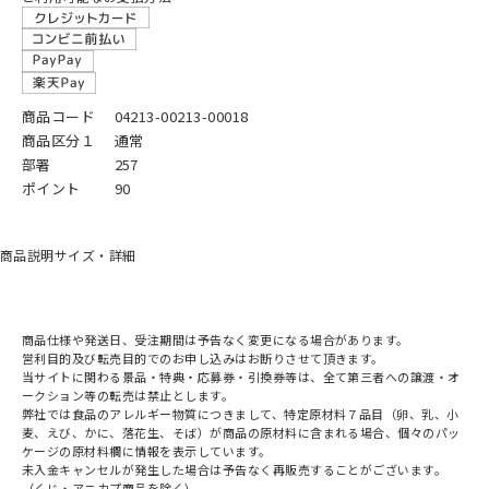
商品コード
04213-00213-00018
商品区分１
通常
部署
257
ポイント
90
商品説明
サイズ・詳細
商品仕様や発送日、受注期間は予告なく変更になる場合があります。
営利目的及び転売目的でのお申し込みはお断りさせて頂きます。
当サイトに関わる景品・特典・応募券・引換券等は、全て第三者への譲渡・オ
ークション等の転売は禁止とします。
弊社では食品のアレルギー物質につきまして、特定原材料７品目（卵、乳、小
麦、えび、かに、落花生、そば）が商品の原材料に含まれる場合、個々のパッ
ケージの原材料欄に情報を表示しています。
未入金キャンセルが発生した場合は予告なく再販売することがございます。
（くじ・アニカプ商品を除く）