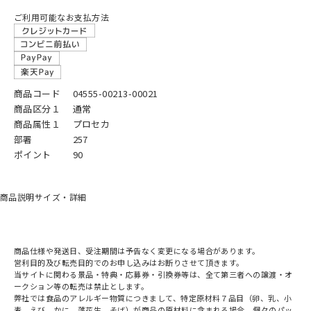
ご利用可能なお支払方法
商品コード
04555-00213-00021
商品区分１
通常
商品属性１
プロセカ
部署
257
ポイント
90
商品説明
サイズ・詳細
商品仕様や発送日、受注期間は予告なく変更になる場合があります。
営利目的及び転売目的でのお申し込みはお断りさせて頂きます。
当サイトに関わる景品・特典・応募券・引換券等は、全て第三者への譲渡・オ
ークション等の転売は禁止とします。
弊社では食品のアレルギー物質につきまして、特定原材料７品目（卵、乳、小
麦、えび、かに、落花生、そば）が商品の原材料に含まれる場合、個々のパッ