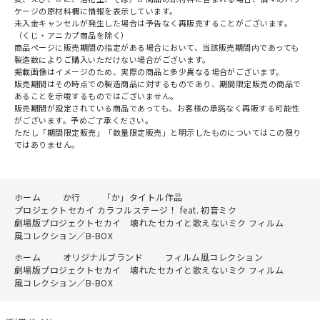
ケージの原材料欄に情報を表示しています。
未入金キャンセルが発生した場合は予告なく再販売することがございます。
（くじ・アニカプ商品を除く）
商品ページに販売期間の指定がある場合において、当該販売期間内であっても
製造数によりご購入いただけない場合がございます。
掲載画像はイメージのため、実際の商品と多少異なる場合がございます。
販売期間はその時点での製造商品に対するものであり、期間限定販売の商品で
あることを示唆するものではございません。
販売期間が設定されている商品であっても、お客様の承諾なく再販する可能性
がございます。予めご了承ください。
ただし「期間限定販売」「数量限定販売」と明示したものについてはこの限り
ではありません。
ホーム
か行
「か」タイトル作品
プロジェクトセカイ カラフルステージ！ feat. 初音ミク
劇場版プロジェクトセカイ 壊れたセカイと歌えないミク フィルム
風コレクション／B-BOX
ホーム
オリジナルブランド
フィルム風コレクション
劇場版プロジェクトセカイ 壊れたセカイと歌えないミク フィルム
風コレクション／B-BOX