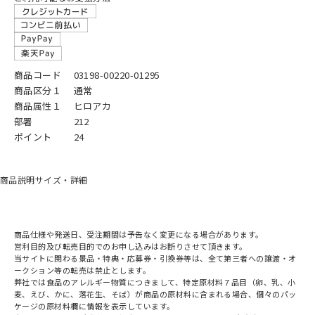
商品コード
03198-00220-01295
商品区分１
通常
商品属性１
ヒロアカ
部署
212
ポイント
24
商品説明
サイズ・詳細
商品仕様や発送日、受注期間は予告なく変更になる場合があります。
営利目的及び転売目的でのお申し込みはお断りさせて頂きます。
当サイトに関わる景品・特典・応募券・引換券等は、全て第三者への譲渡・オ
ークション等の転売は禁止とします。
弊社では食品のアレルギー物質につきまして、特定原材料７品目（卵、乳、小
麦、えび、かに、落花生、そば）が商品の原材料に含まれる場合、個々のパッ
ケージの原材料欄に情報を表示しています。