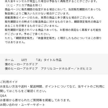
未入金キャンセルが発生した場合は予告なく再販売することがございます。
（くじ・アニカプ商品を除く）
商品ページに販売期間の指定がある場合において、当該販売期間内であっても
製造数によりご購入いただけない場合がございます。
掲載画像はイメージのため、実際の商品と多少異なる場合がございます。
販売期間はその時点での製造商品に対するものであり、期間限定販売の商品で
あることを示唆するものではございません。
販売期間が設定されている商品であっても、お客様の承諾なく再販する可能性
がございます。予めご了承ください。
ただし「期間限定販売」「数量限定販売」と明示したものについてはこの限り
ではありません。
ホーム
は行
「ほ」タイトル作品
僕のヒーローアカデミア
僕のヒーローアカデミア アクリルコードホルダー／トガヒミコ
ご利用ガイド
お支払い方法や送料・配送時間、ポイントについてなど、当サイトのご利用に
関してはこちらをご確認ください。
Q&A
お客様から寄せられたご質問等を掲載しております。
お問い合わせ・ユーザーサポート