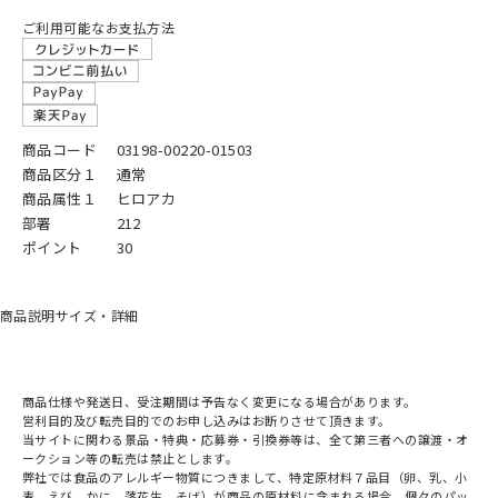
ご利用可能なお支払方法
商品コード
03198-00220-01503
商品区分１
通常
商品属性１
ヒロアカ
部署
212
ポイント
30
商品説明
サイズ・詳細
商品仕様や発送日、受注期間は予告なく変更になる場合があります。
営利目的及び転売目的でのお申し込みはお断りさせて頂きます。
当サイトに関わる景品・特典・応募券・引換券等は、全て第三者への譲渡・オ
ークション等の転売は禁止とします。
弊社では食品のアレルギー物質につきまして、特定原材料７品目（卵、乳、小
麦、えび、かに、落花生、そば）が商品の原材料に含まれる場合、個々のパッ