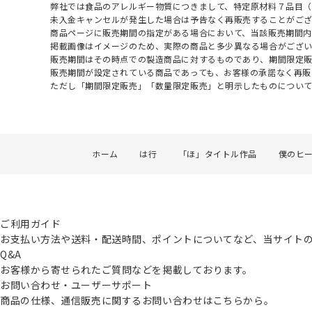
弊社では食品のアレルギー物質につきまして、特定原材料７品目
未入金キャンセルが発生した場合は予告なく再販売することがご
商品ページに販売期間の指定がある場合において、当該販売期間内
掲載画像はイメージのため、実際の商品と多少異なる場合がござい
販売期間はその時点での製造商品に対するものであり、期間限定
販売期間が設定されている商品であっても、お客様の承諾なく再販
ただし「期間限定販売」「数量限定販売」と明示したものについ
ホーム
は行
「ほ」タイトル作品
僕のヒ
ご利用ガイド
お支払い方法や送料・配送時間、ポイントについてなど、当サイト
Q&A
お客様から寄せられたご質問などを掲載しております。
お問い合わせ・ユーザーサポート
商品の仕様、通信販売に関するお問い合わせはこちらから。