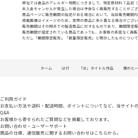
弊社では食品のアレルギー物質につきまして、特定原材料７品目
未入金キャンセルが発生した場合は予告なく再販売することがご
商品ページに販売期間の指定がある場合において、当該販売期間内
掲載画像はイメージのため、実際の商品と多少異なる場合がござい
販売期間はその時点での製造商品に対するものであり、期間限定
販売期間が設定されている商品であっても、お客様の承諾なく再販
ただし「期間限定販売」「数量限定販売」と明示したものについ
ホーム
は行
「ほ」タイトル作品
僕のヒ
ご利用ガイド
お支払い方法や送料・配送時間、ポイントについてなど、当サイト
Q&A
お客様から寄せられたご質問などを掲載しております。
お問い合わせ・ユーザーサポート
商品の仕様、通信販売に関するお問い合わせはこちらから。