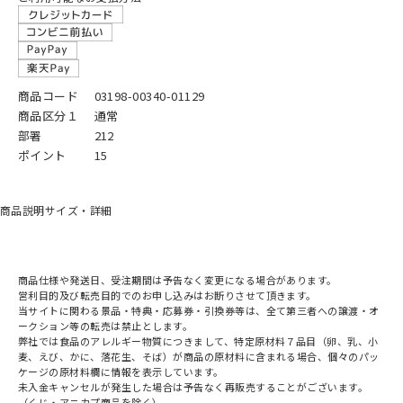
商品コード
03198-00340-01129
商品区分１
通常
部署
212
ポイント
15
商品説明
サイズ・詳細
商品仕様や発送日、受注期間は予告なく変更になる場合があります。
営利目的及び転売目的でのお申し込みはお断りさせて頂きます。
当サイトに関わる景品・特典・応募券・引換券等は、全て第三者への譲渡・オ
ークション等の転売は禁止とします。
弊社では食品のアレルギー物質につきまして、特定原材料７品目（卵、乳、小
麦、えび、かに、落花生、そば）が商品の原材料に含まれる場合、個々のパッ
ケージの原材料欄に情報を表示しています。
未入金キャンセルが発生した場合は予告なく再販売することがございます。
（くじ・アニカプ商品を除く）