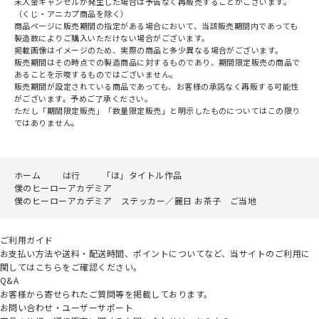
未入金キャンセルが発生した場合は予告なく再販売することがございます。
（くじ・アニカプ商品を除く）
商品ページに販売期間の指定がある場合において、当該販売期間内であっても
製造数によりご購入いただけない場合がございます。
掲載画像はイメージのため、実際の商品と多少異なる場合がございます。
販売期間はその時点での製造商品に対するものであり、期間限定販売の商品で
あることを示唆するものではございません。
販売期間が設定されている商品であっても、お客様の承諾なく再販する可能性
がございます。予めご了承ください。
ただし「期間限定販売」「数量限定販売」と明示したものについてはこの限り
ではありません。
ホーム
は行
「ほ」タイトル作品
僕のヒーローアカデミア
僕のヒーローアカデミア ステッカー／麗日 お茶子 ご当地
ご利用ガイド
お支払い方法や送料・配送時間、ポイントについてなど、当サイトのご利用に
関してはこちらをご確認ください。
Q&A
お客様から寄せられたご質問等を掲載しております。
お問い合わせ・ユーザーサポート