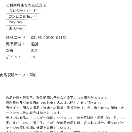
ご利用可能なお支払方法
商品コード
03198-00340-01131
商品区分１
通常
部署
212
ポイント
15
商品説明
サイズ・詳細
商品仕様や発送日、受注期間は予告なく変更になる場合があります。
営利目的及び転売目的でのお申し込みはお断りさせて頂きます。
当サイトに関わる景品・特典・応募券・引換券等は、全て第三者への譲渡・オ
ークション等の転売は禁止とします。
弊社では食品のアレルギー物質につきまして、特定原材料７品目（卵、乳、小
麦、えび、かに、落花生、そば）が商品の原材料に含まれる場合、個々のパッ
ケージの原材料欄に情報を表示しています。