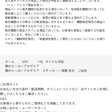
未入金キャンセルが発生した場合は予告なく再販売することがございます。
（くじ・アニカプ商品を除く）
商品ページに販売期間の指定がある場合において、当該販売期間内であっても
製造数によりご購入いただけない場合がございます。
掲載画像はイメージのため、実際の商品と多少異なる場合がございます。
販売期間はその時点での製造商品に対するものであり、期間限定販売の商品で
あることを示唆するものではございません。
販売期間が設定されている商品であっても、お客様の承諾なく再販する可能性
がございます。予めご了承ください。
ただし「期間限定販売」「数量限定販売」と明示したものについてはこの限り
ではありません。
ホーム
は行
「ほ」タイトル作品
僕のヒーローアカデミア
僕のヒーローアカデミア ステッカー／相澤 消太 ご当地
ご利用ガイド
お支払い方法や送料・配送時間、ポイントについてなど、当サイトのご利用に
関してはこちらをご確認ください。
Q&A
お客様から寄せられたご質問などを掲載しております。
お問い合わせ・ユーザーサポート