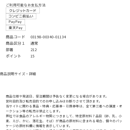
ご利用可能なお支払方法
商品コード
03198-00340-01134
商品区分１
通常
部署
212
ポイント
15
商品説明
サイズ・詳細
商品仕様や発送日、受注期間は予告なく変更になる場合があります。
営利目的及び転売目的でのお申し込みはお断りさせて頂きます。
当サイトに関わる景品・特典・応募券・引換券等は、全て第三者への譲渡・オ
ークション等の転売は禁止とします。
弊社では食品のアレルギー物質につきまして、特定原材料７品目（卵、乳、小
麦、えび、かに、落花生、そば）が商品の原材料に含まれる場合、個々のパッ
ケージの原材料欄に情報を表示しています。