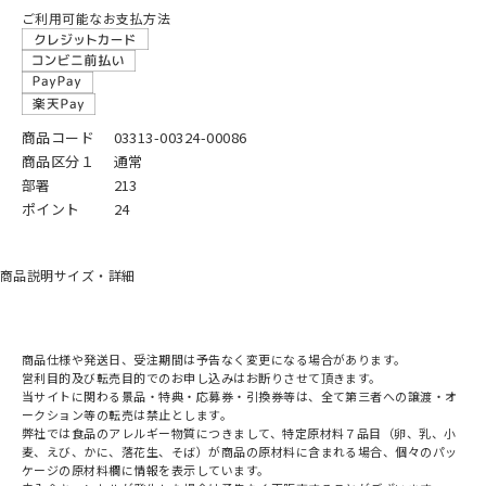
ご利用可能なお支払方法
商品コード
03313-00324-00086
商品区分１
通常
部署
213
ポイント
24
商品説明
サイズ・詳細
商品仕様や発送日、受注期間は予告なく変更になる場合があります。
営利目的及び転売目的でのお申し込みはお断りさせて頂きます。
当サイトに関わる景品・特典・応募券・引換券等は、全て第三者への譲渡・オ
ークション等の転売は禁止とします。
弊社では食品のアレルギー物質につきまして、特定原材料７品目（卵、乳、小
麦、えび、かに、落花生、そば）が商品の原材料に含まれる場合、個々のパッ
ケージの原材料欄に情報を表示しています。