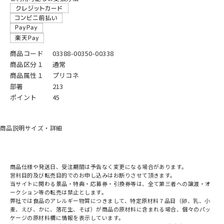
商品コード
03388-00350-00338
商品区分１
通常
商品属性１
プリコネ
部署
213
ポイント
45
商品説明
サイズ・詳細
商品仕様や発送日、受注期間は予告なく変更になる場合があります。
営利目的及び転売目的でのお申し込みはお断りさせて頂きます。
当サイトに関わる景品・特典・応募券・引換券等は、全て第三者への譲渡・オ
ークション等の転売は禁止とします。
弊社では食品のアレルギー物質につきまして、特定原材料７品目（卵、乳、小
麦、えび、かに、落花生、そば）が商品の原材料に含まれる場合、個々のパッ
ケージの原材料欄に情報を表示しています。