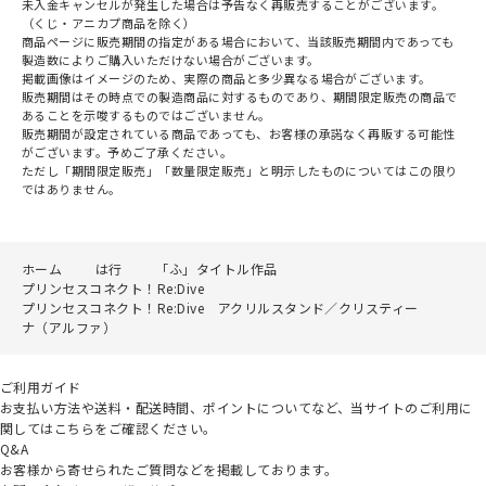
未入金キャンセルが発生した場合は予告なく再販売することがございます。
（くじ・アニカプ商品を除く）
商品ページに販売期間の指定がある場合において、当該販売期間内であっても
製造数によりご購入いただけない場合がございます。
掲載画像はイメージのため、実際の商品と多少異なる場合がございます。
販売期間はその時点での製造商品に対するものであり、期間限定販売の商品で
あることを示唆するものではございません。
販売期間が設定されている商品であっても、お客様の承諾なく再販する可能性
がございます。予めご了承ください。
ただし「期間限定販売」「数量限定販売」と明示したものについてはこの限り
ではありません。
ホーム
は行
「ふ」タイトル作品
プリンセスコネクト！Re:Dive
プリンセスコネクト！Re:Dive アクリルスタンド／クリスティー
ナ（アルファ）
ご利用ガイド
お支払い方法や送料・配送時間、ポイントについてなど、当サイトのご利用に
関してはこちらをご確認ください。
Q&A
お客様から寄せられたご質問などを掲載しております。